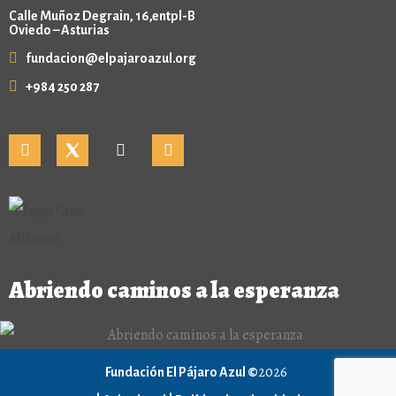
Calle Muñoz Degrain, 16,entpl-B
Oviedo – Asturias
fundacion@elpajaroazul.org
+984 250 287
Abriendo caminos a la esperanza
2026
Fundación El Pájaro Azul ©