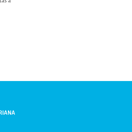
tas a
RIANA