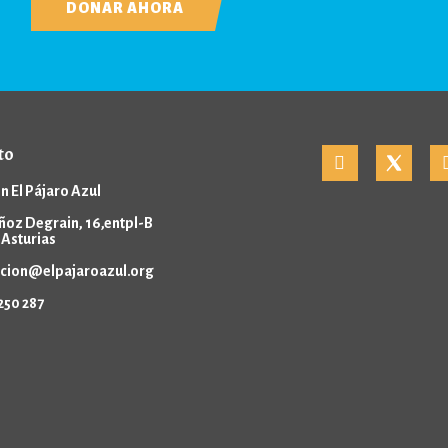
DONAR AHORA
to
n El Pájaro Azul
ñoz Degrain, 16,entpl-B
 Asturias
cion@elpajaroazul.org
250 287