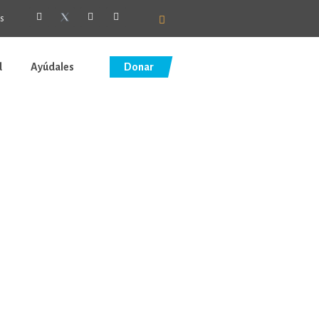
es
d
Ayúdales
Donar