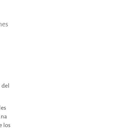
nes
 del
les
una
e los