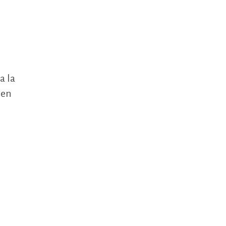
a la
 en