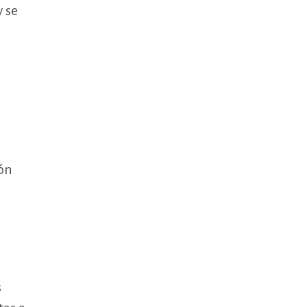
y se
ión
s