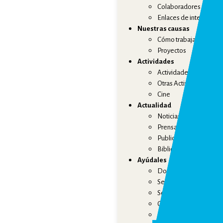
Colaboradores
Enlaces de interés
Nuestras causas
Cómo trabajamos
Proyectos
Actividades
Actividades Culturales
Otras Actividades
Cine
Actualidad
Noticias
Prensa y Medios
Publicaciones
Biblioteca
Ayúdales
Dona ahora
Ser socio
Ser voluntario
Crowdfunding solidari
Beneficios fiscales