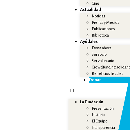
Cine
Actualidad
Noticias
Prensa y Medios
Publicaciones
Biblioteca
Ayúdales
Dona ahora
Ser socio
Ser voluntario
Crowdfunding solidari
Beneficios fiscales
Donar
La Fundación
Presentación
Historia
El Equipo
Transparencia