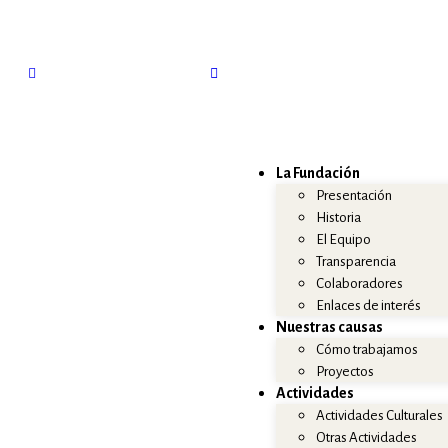
fundacion@elpajaroazul.org
+34 984 250 287
La Fundación
Presentación
Historia
El Equipo
Transparencia
Colaboradores
Enlaces de interés
Nuestras causas
Cómo trabajamos
Proyectos
Actividades
Actividades Culturales
Otras Actividades