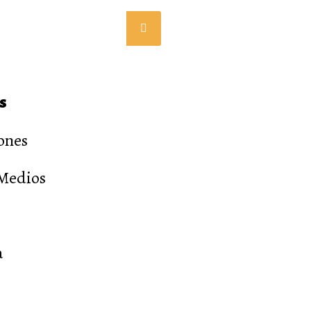
s
ones
 Medios
a