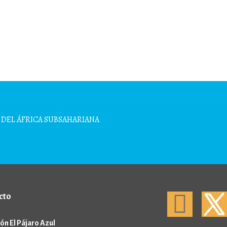
 DEL ÁFRICA SUBSAHARIANA
cto
ón El Pájaro Azul