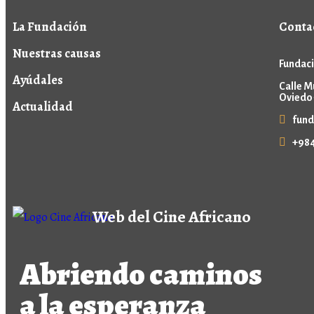
La Fundación
Conta
Nuestras causas
Fundaci
Ayúdales
Calle M
Oviedo 
Actualidad
fund
+984
Web del Cine Africano
Abriendo caminos
a la esperanza