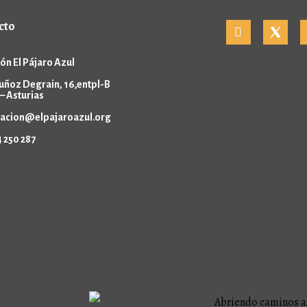
cto
ón El Pájaro Azul
uñoz Degrain, 16,entpl-B
– Asturias
acion@elpajaroazul.org
 250 287