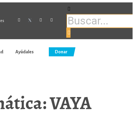
tes
ad
Ayúdales
Donar
mática: VAYA