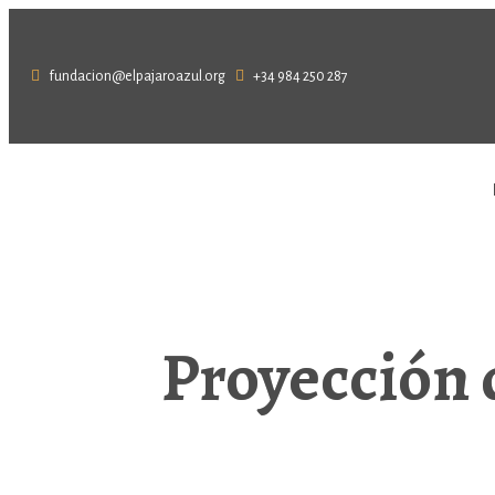
fundacion@elpajaroazul.org
+34 984 250 287
Proyección 