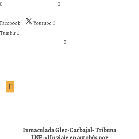
fundacion@elpajaroazul.org
+34 984 250 287
Preguntas frecuentes
Facebook
Youtube
Tumblr
Inmaculada Glez-Carbajal- Tribuna
LNE-«Un viaje en autobús por