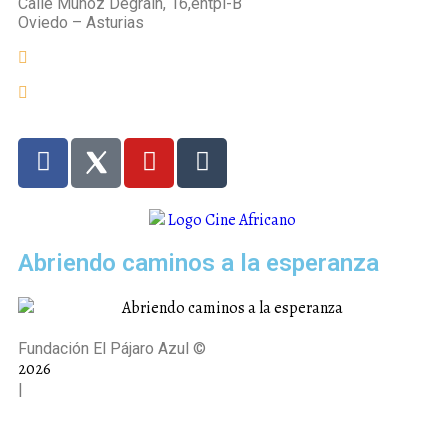
Calle Muñoz Degrain, 16,entpl-B
Oviedo – Asturias
fundacion@elpajaroazul.org
+984 250 287
Abriendo caminos a la esperanza
Fundación El Pájaro Azul ©
2026
|
Aviso legal |
Política de privacidad