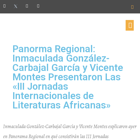
Panorma Regional:
Inmaculada González-
Carbajal García y Vicente
Montes Presentaron Las
«III Jornadas
Internacionales de
Literaturas Africanas»
Inmaculada González-Carbajal García y Vicente Montes explicaron ayer
en Panorama Regional en qué consistirán las III Jornadas