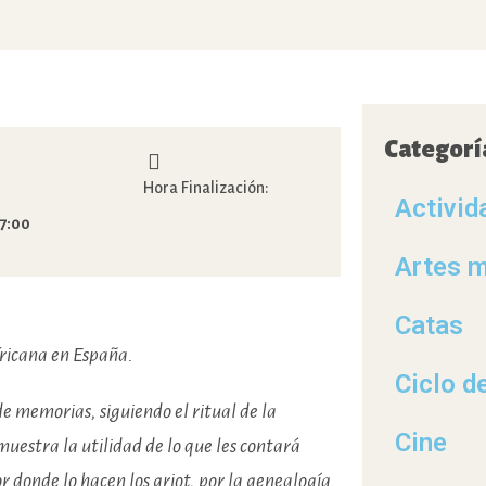
Categorí
Hora Finalización:
Activid
7:00
Artes m
Catas
fricana en España.
Ciclo d
e memorias, siguiendo el ritual de la
Cine
 muestra la utilidad de lo que les contará
por donde lo hacen los griot, por la genealogía.