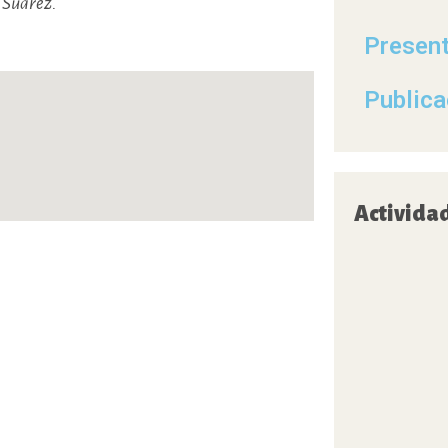
 Suárez.
Presen
Publica
Activida