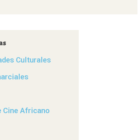
as
ades Culturales
arciales
e Cine Africano