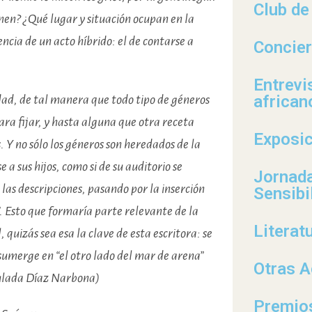
Club de
enen? ¿Qué lugar y situación ocupan en la
ncia de un acto híbrido: el de contarse a
Concie
Entrevi
african
idad, de tal manera que todo tipo de géneros
para fijar, y hasta alguna que otra receta
Exposi
. Y no sólo los géneros son heredados de la
e a sus hijos, como si de su auditorio se
Jornad
as descripciones, pasando por la inserción
Sensibi
”. Esto que formaría parte relevante de la
Literat
quizás sea esa la clave de esta escritora: se
 sumerge en “el otro lado del mar de arena”
Otras A
culada Díaz Narbona)
Premio