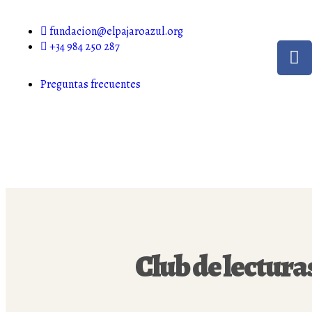
fundacion@elpajaroazul.org
+34 984 250 287
Preguntas frecuentes
Club de lectura