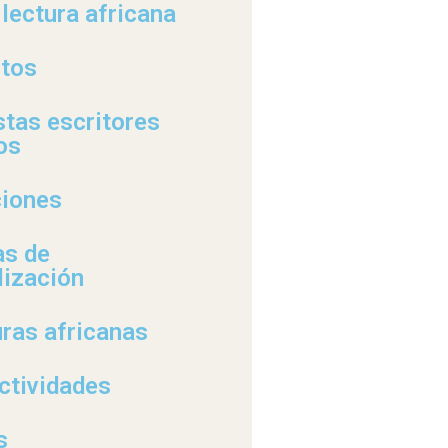
 lectura africana
rtos
stas escritores
os
ciones
as de
lización
uras africanas
ctividades
s