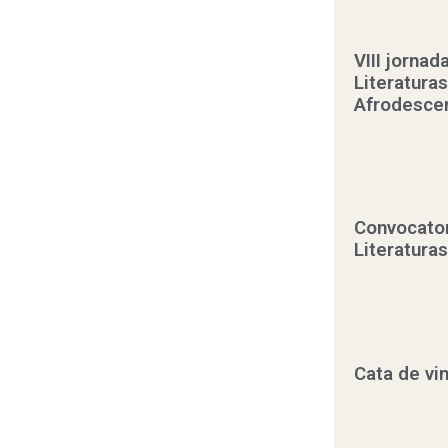
VIII jornad
Literaturas
Afrodesce
Convocator
Literatura
Cata de vi