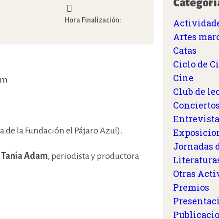
Categorí
Hora Finalización:
Actividade
Artes marc
Catas
Ciclo de C
Cine
com
Club de le
Concierto
Entrevista
ta de la Fundación el Pájaro Azul).
Exposicio
Jornadas d
y
Tania Adam
, periodista y productora
Literatura
Otras Acti
Premios
Presentac
Publicaci