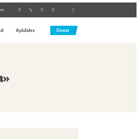
tes
ad
Ayúdales
Donar
a»