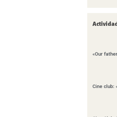
Activida
«Our father
Cine club