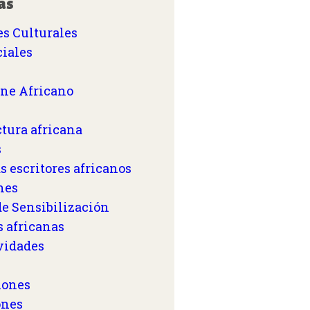
as
s Culturales
iales
ine Africano
ctura africana
s
s escritores africanos
nes
e Sensibilización
s africanas
vidades
iones
ones