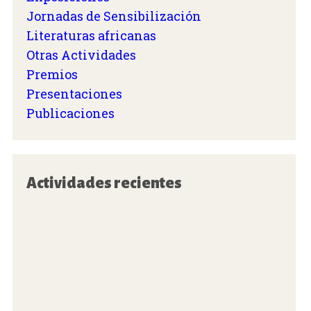
Jornadas de Sensibilización
Literaturas africanas
Otras Actividades
Premios
Presentaciones
Publicaciones
Actividades recientes
«O
fa
th
de
Ci
cl