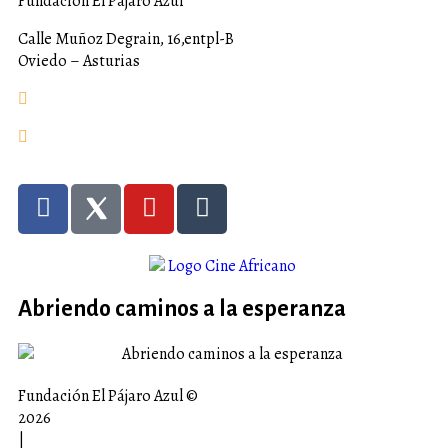
Fundación El Pájaro Azul
Calle Muñoz Degrain, 16,entpl-B
Oviedo – Asturias
fundacion@elpajaroazul.org
+984 250 287
Abriendo caminos a la esperanza
Fundación El Pájaro Azul ©
2026
|
Aviso legal |
Política de privacidad