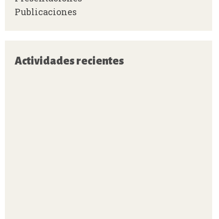
Publicaciones
Actividades recientes
«
f
t
d
C
c
C
«