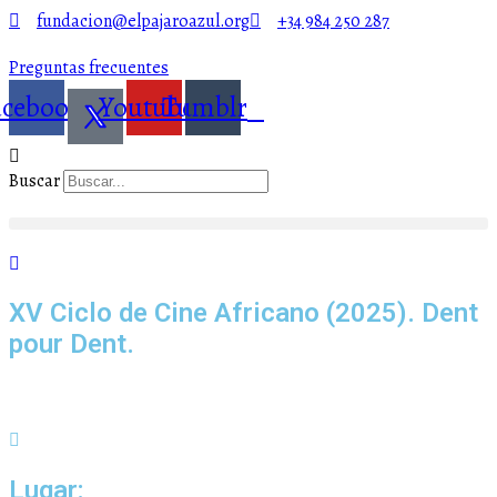
fundacion@elpajaroazul.org
+34 984 250 287
Preguntas frecuentes
acebook
Youtube
Tumblr
Buscar
XV Ciclo de Cine Africano (2025). Dent
pour Dent.
Lugar: