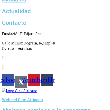
Actualidad
Contacto
Fundación El Pájaro Azul
Calle Muñoz Degrain, 16,entpl-B
Oviedo – Asturias
fundacion@elpajaroazul.org
+984 250 287
acebook
Youtube
Tumblr
Web del Cine Africano