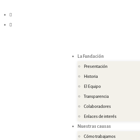
fundacion@elpajaroazul.org
+34 984 250 287
La Fundación
Presentación
Historia
El Equipo
Transparencia
Colaboradores
Enlaces de interés
Nuestras causas
Cómo trabajamos