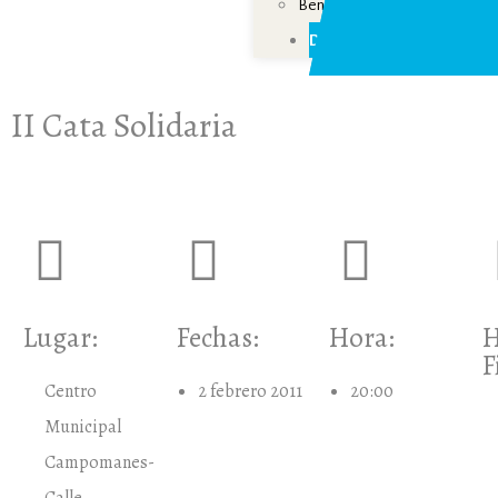
Beneficios fiscales
Donar
II Cata Solidaria
Lugar:
Fechas:
Hora:
H
F
Centro
2 febrero 2011
20:00
Municipal
Campomanes-
Calle