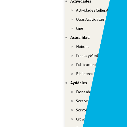
Actividades
Actividades Culturales
Otras Actividades
Cine
Actualidad
Noticias
Prensa y Medios
Publicaciones
Biblioteca
Ayúdales
Dona ahora
Ser socio
Ser voluntario
Crowdfunding solidario