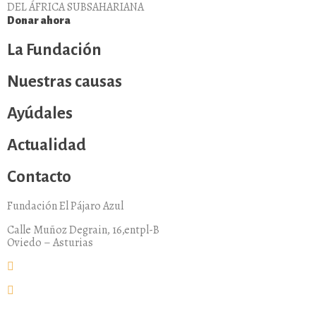
DEL ÁFRICA SUBSAHARIANA
Donar ahora
La Fundación
Nuestras causas
Ayúdales
Actualidad
Contacto
Fundación El Pájaro Azul
Calle Muñoz Degrain, 16,entpl-B
Oviedo – Asturias
fundacion@elpajaroazul.org
+984 250 287