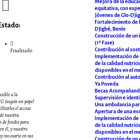
Mejora de la educaci
equitativa, con espe
jóvenes de Glo-Djig
Fortalecimiento de 
Estado:
Djigbé, Benín
Construcción de un 
(1ª Fase)
Contribución al sos
Finalizado
Implementación de 
de la calidad nutric
disponibles en el m
Contribución al aut
Ya Poveda
Becas Acompañando
sible a la
Supervisión e ident
TIC juegan un papel
Una ambulancia para
litarles el acceso
Apertura de una esc
 de nuestra
Implementación de 
n de fondos para
de la calidad nutric
en él, y nuestro
disponibles en el m
y necesario en sus
Construcción de un 