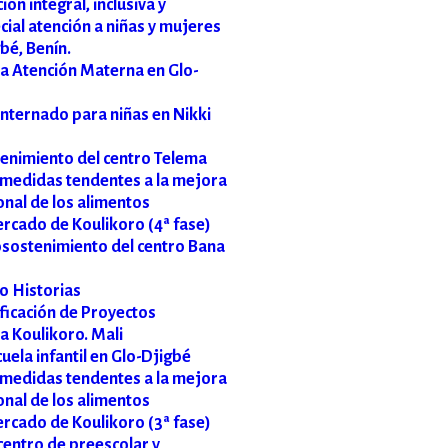
ón integral, inclusiva y
cial atención a niñas y mujeres
bé, Benín.
la Atención Materna en Glo-
internado para niñas en Nikki
tenimiento del centro Telema
medidas tendentes a la mejora
ional de los alimentos
ercado de Koulikoro (4ª fase)
osostenimiento del centro Bana
 Historias
ificación de Proyectos
 Koulikoro. Mali
uela infantil en Glo-Djigbé
medidas tendentes a la mejora
ional de los alimentos
ercado de Koulikoro (3ª fase)
centro de preescolar y