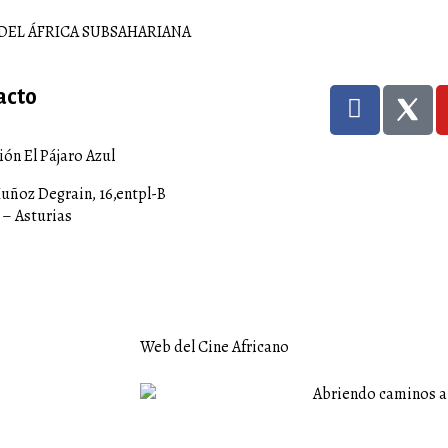
DEL ÁFRICA SUBSAHARIANA
acto
ón El Pájaro Azul
uñoz Degrain, 16,entpl-B
 – Asturias
acion@elpajaroazul.org
 250 287
Web del Cine Africano